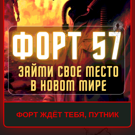
ФОРТ ЖДЁТ ТЕБЯ, ПУТНИК
«Форт 57»
Самый большой квест
Москвы.
Самая масштабная Вселенная
Постапокалипсиса
в реальности.
Не просто квест, а целый Мир
развлечений